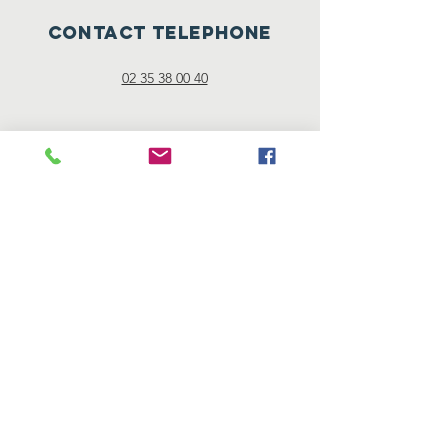
CONTACT TELEPHONE
02 35 38 00 40
Mentions
légales
"Les mentions légales sont directement
offertes par Générateur de mentions légales
d’un site internet ."
Nos partenaires
© 2019 Réalisation Cyrille Pasquier