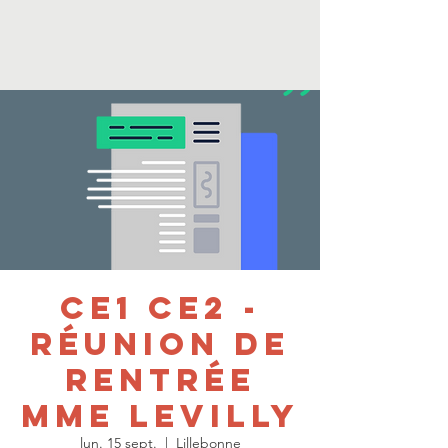
CE1 CE2 -
Réunion de
rentrée
mme Levilly
lun. 15 sept.
  |  
Lillebonne