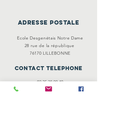
ADRESSE POSTALE
Ecole Desgenétais Notre Dame
28 rue de la
république
76170 LILLEBONNE
CONTACT TELEPHONE
02 35 38 00 40
Mentions
légales
"Les mentions légales sont directement
offertes par Générateur de mentions légales
d’un site internet ."