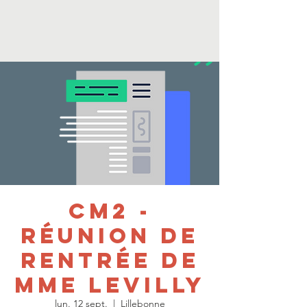
CM2 -
Réunion de
rentrée de
mme Levilly
lun. 12 sept.
  |  
Lillebonne