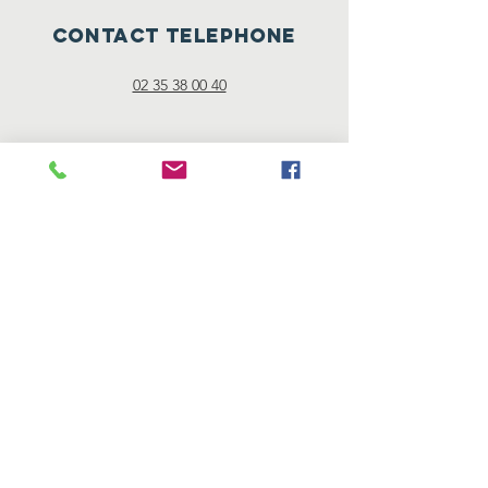
CONTACT TELEPHONE
02 35 38 00 40
Mentions
légales
"Les mentions légales sont directement
offertes par Générateur de mentions légales
d’un site internet ."
Nos partenaires
© 2019 Réalisation Cyrille Pasquier