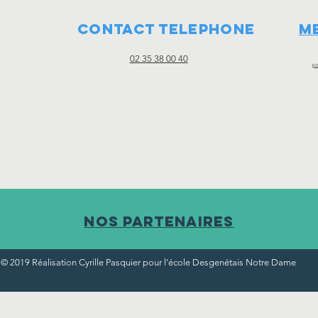
CONTACT TELEPHONE
M
02 35 38 00 40
pa
Nos partenaires
© 2019 Réalisation Cyrille Pasquier pour l'école Desgenétais Notre Dame