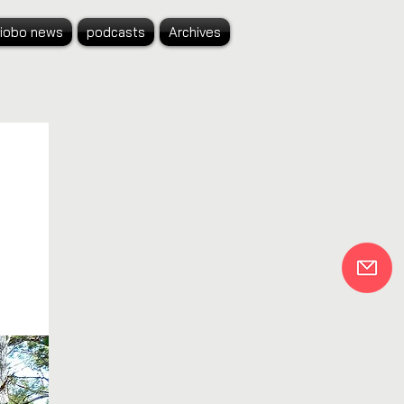
liobo news
podcasts
Archives