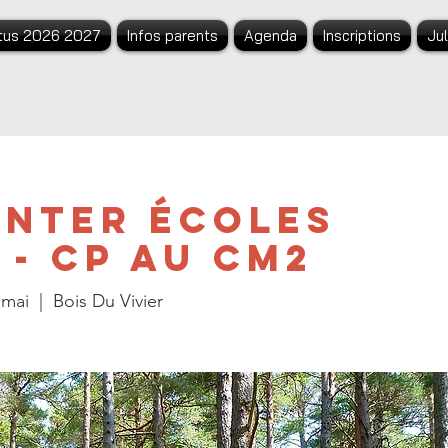
tus 2026 2027
Infos parents
Agenda
Inscriptions
Ju
inter écoles
 - CP au CM2
 mai
  |  
Bois Du Vivier