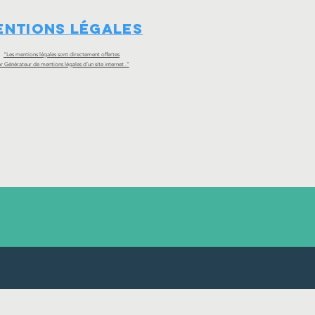
entions
légales
"Les mentions légales sont directement offertes
r Générateur de mentions légales d’un site internet ."