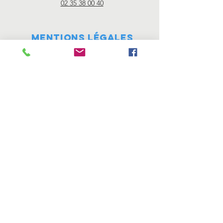
02 35 38 00 40
Mentions
légales
"Les mentions légales sont directement
offertes par Générateur de mentions légales
d’un site internet ."
Nos partenaires
© 2019 Réalisation Cyrille Pasquier
pour l'école Desgenétais Notre
Dame