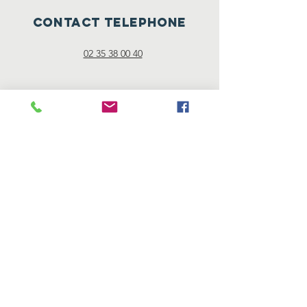
CONTACT TELEPHONE
02 35 38 00 40
Mentions
légales
"Les mentions légales sont directement
offertes par Générateur de mentions légales
d’un site internet ."
Nos partenaires
© 2019 Réalisation Cyrille Pasquier