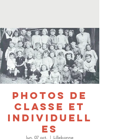
Photos de
classe et
individuell
es
lun. 07 oct.
  |  
Lillebonne