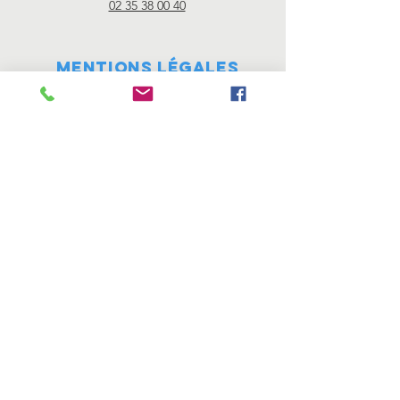
02 35 38 00 40
Mentions
légales
"Les mentions légales sont directement
offertes par Générateur de mentions légales
d’un site internet ."
Nos partenaires
© 2019 Réalisation Cyrille Pasquier
pour l'école Desgenétais Notre
Dame