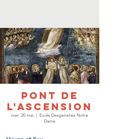
Pont de
l'ascension
mer. 20 mai
  |  
Ecole Desgenetais Notre
Dame