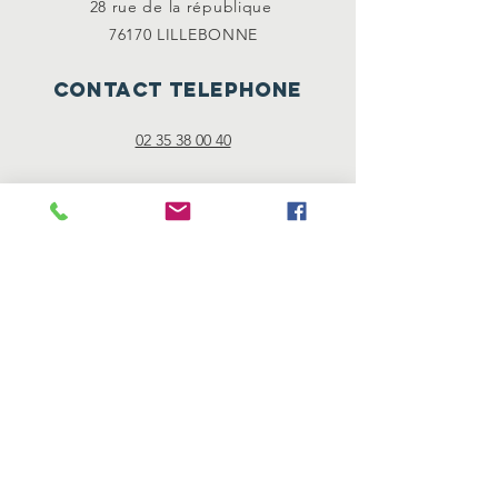
28 rue de la
république
76170 LILLEBONNE
CONTACT TELEPHONE
02 35 38 00 40
Mentions
légales
"Les mentions légales sont directement
offertes par Générateur de mentions légales
d’un site internet ."
Nos partenaires