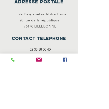
ADRESSE POSTALE
Ecole Desgenétais Notre Dame
28 rue de la
république
76170 LILLEBONNE
CONTACT TELEPHONE
02 35 38 00 40
Mentions
légales
"Les mentions légales sont directement
offertes par Générateur de mentions légales
d’un site internet ."