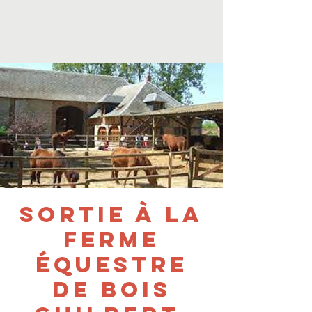
Sortie à la
ferme
équestre
de Bois