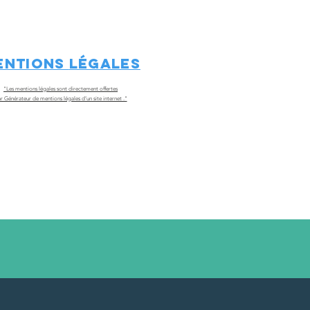
entions
légales
"Les mentions légales sont directement offertes
r Générateur de mentions légales d’un site internet ."