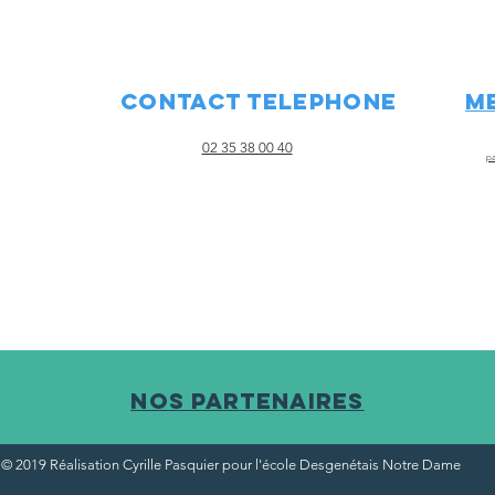
CONTACT TELEPHONE
M
02 35 38 00 40
pa
Nos partenaires
© 2019 Réalisation Cyrille Pasquier pour l'école Desgenétais Notre Dame