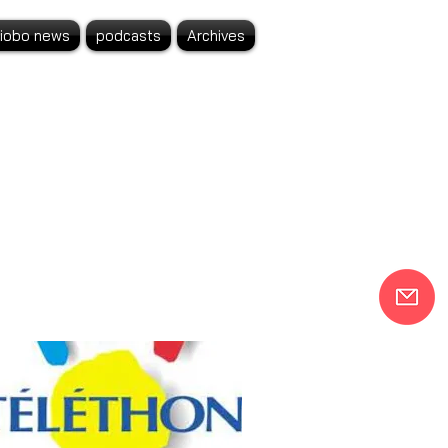
liobo news
podcasts
Archives
ws