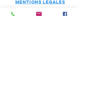
Mentions
légales
"Les mentions légales sont directement
offertes par Générateur de mentions légales
d’un site internet ."
Nos partenaires
© 2019 Réalisation Cyrille Pasquier
pour l'école Desgenétais Notre
Dame