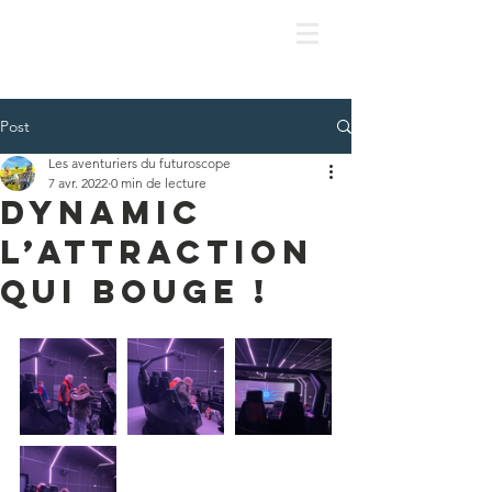
Post
Les aventuriers du futuroscope
7 avr. 2022
0 min de lecture
Dynamic
l’attraction
qui bouge !