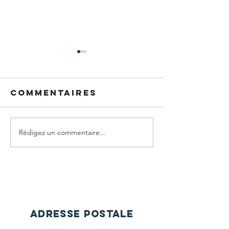
Commentaires
Point route
Rédigez un commentaire...
Ma prem
boom 🤨
ADRESSE POSTALE