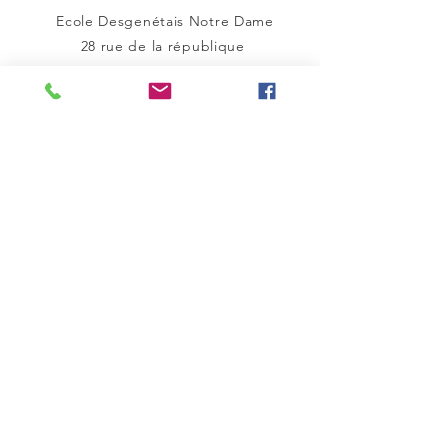
Ecole Desgenétais Notre Dame
28 rue de la
république
76170 LILLEBONNE
CONTACT TELEPHONE
02 35 38 00 40
Mentions
légales
"Les mentions légales sont directement
offertes par Générateur de mentions légales
d’un site internet ."